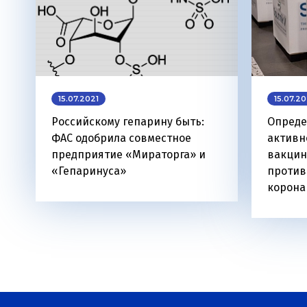
15.07.2021
15.07.20
Российскому гепарину быть:
Опреде
ФАС одобрила совместное
активн
предприятие «Мираторга» и
вакцин
«Гепаринуса»
против
корона