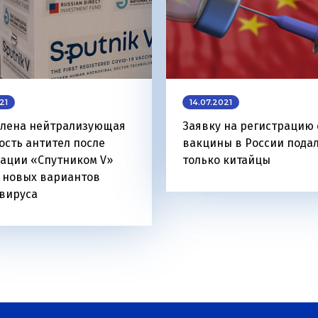
21
14.07.2021
лена нейтрализующая
Заявку на регистрацию
ость антител после
вакцины в России пода
ации «Спутником V»
только китайцы
 новых вариантов
вируса