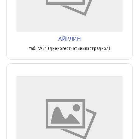
АЙРЛИН
таб. №21 (диеногест, этинилэстрадиол)