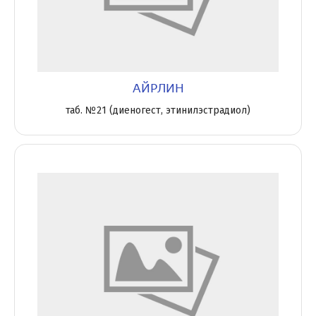
АЙРЛИН
таб. №21 (диеногест, этинилэстрадиол)