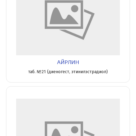
АЙРЛИН
таб. №21 (диеногест, этинилэстрадиол)