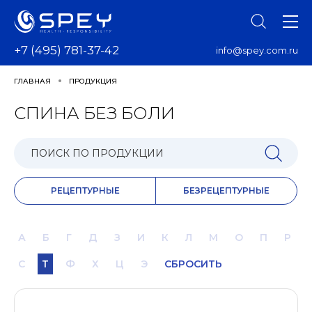
+7 (495) 781-37-42
info@spey.com.ru
ГЛАВНАЯ
ПРОДУКЦИЯ
СПИНА БЕЗ БОЛИ
РЕЦЕПТУРНЫЕ
БЕЗРЕЦЕПТУРНЫЕ
А
Б
Г
Д
З
И
К
Л
М
О
П
Р
С
Т
Ф
Х
Ц
Э
СБРОСИТЬ