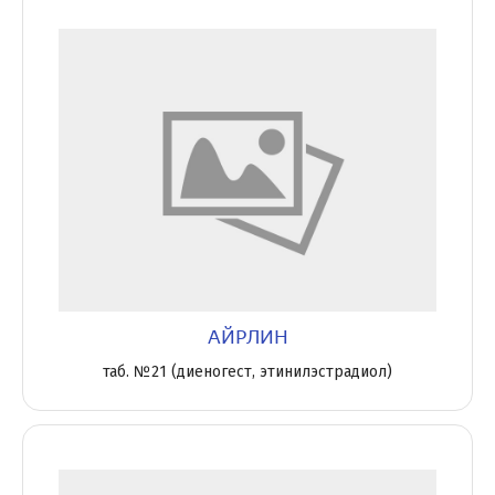
АЙРЛИН
таб. №21 (диеногест, этинилэстрадиол)