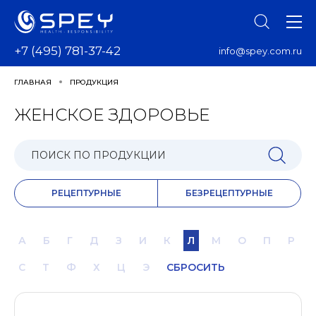
+7 (495) 781-37-42
info@spey.com.ru
ГЛАВНАЯ
ПРОДУКЦИЯ
ЖЕНСКОЕ ЗДОРОВЬЕ
РЕЦЕПТУРНЫЕ
БЕЗРЕЦЕПТУРНЫЕ
А
Б
Г
Д
З
И
К
Л
М
О
П
Р
С
Т
Ф
Х
Ц
Э
СБРОСИТЬ