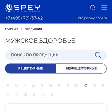
+7 (495) 781-37-42
info@spey.com.ru
ГЛАВНАЯ
ПРОДУКЦИЯ
МУЖСКОЕ ЗДОРОВЬЕ
РЕЦЕПТУРНЫЕ
БЕЗРЕЦЕПТУРНЫЕ
А
Б
Г
Д
З
И
К
Л
М
О
П
Р
С
Т
Ф
Х
Ц
Э